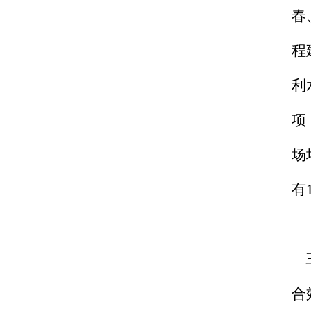
春
程
利
项
场
有
三
合