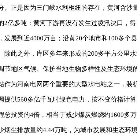
分。正是因为三门峡水利枢纽的存在，黄河含沙量
的2亿多吨；黄河下游再没有发生过凌汛决口，
，发展到近4000万亩；沿黄20个地市和100多
。除此之外，库区多年来形成的200多平方公里
调节地区气候、保护当地生物多样性及生态环境
站作为河南电网两个重要的大型水电站之一，装机45
网提供560多亿千瓦时绿色电力，按不变价格计算
程总投资的4倍，相当于减少煤炭燃烧约1600多万
少烟尘排放量约4.44万吨，为城市发展和生态环