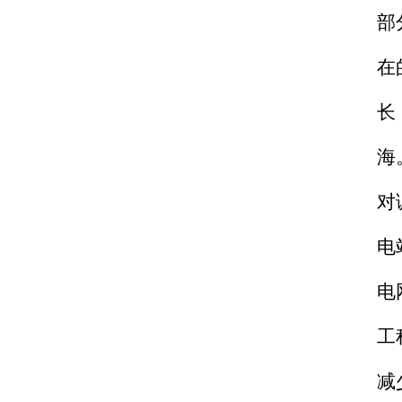
部
在
长
海
对
电
电
工
减