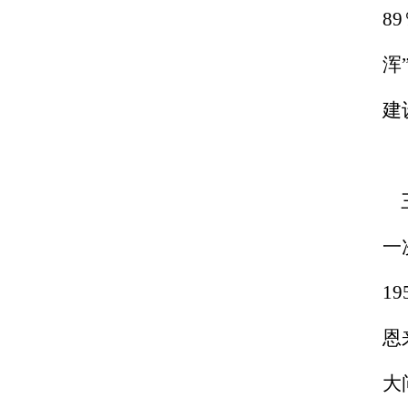
8
浑
建
三
一
1
恩
大