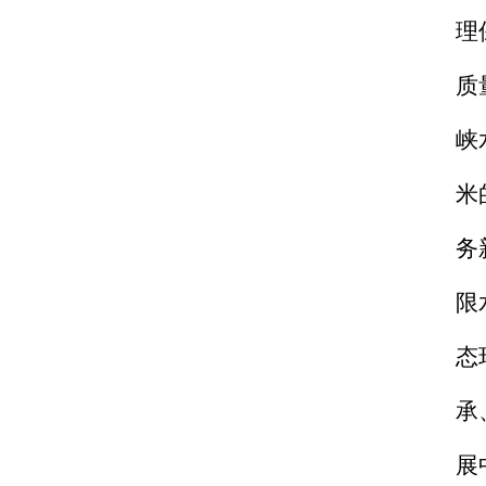
理
质
峡
米
务
限
态
承
展