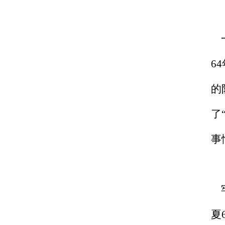
一
6
的
了
事
牢
夏