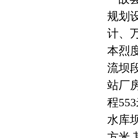
规划
计、
本烈
流坝
站厂
程55
水库坝
方米,