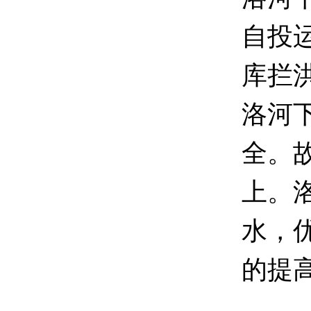
自投
库拦
洛河
全。
上。洛
水，
的提